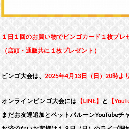
１日１回のお買い物でビンゴカード１枚プレ
（店頭・通販共に１枚プレゼント）
ビンゴ大会は、
2025年4月13日（日）20時より
オンラインビンゴ大会には
【LINE】
と
【YouT
まだお友達追加とペットバルーンYouTube
お済でないお客様は１３日（日）のライブ開