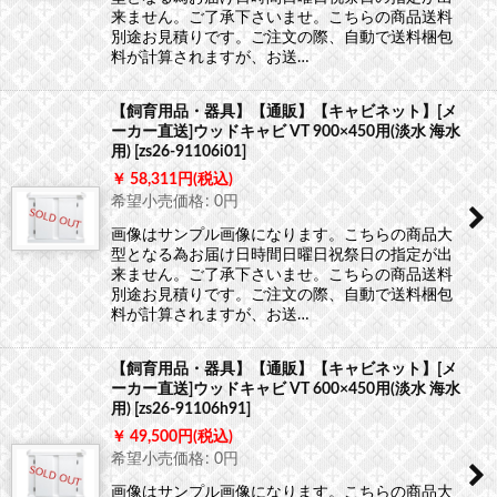
来ません。ご了承下さいませ。こちらの商品送料
別途お見積りです。ご注文の際、自動で送料梱包
料が計算されますが、お送…
【飼育用品・器具】【通販】【キャビネット】[メ
ーカー直送]ウッドキャビ VT 900×450用(淡水 海水
用)
[
zs26-91106i01
]
58,311
円
(税込)
希望小売価格
:
0
円
画像はサンプル画像になります。こちらの商品大
型となる為お届け日時間日曜日祝祭日の指定が出
来ません。ご了承下さいませ。こちらの商品送料
別途お見積りです。ご注文の際、自動で送料梱包
料が計算されますが、お送…
【飼育用品・器具】【通販】【キャビネット】[メ
ーカー直送]ウッドキャビ VT 600×450用(淡水 海水
用)
[
zs26-91106h91
]
49,500
円
(税込)
希望小売価格
:
0
円
画像はサンプル画像になります。こちらの商品大