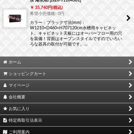
水 海水用)
[
zs26-91104361
]
35,740
円
(税込)
希望小売価格
:
0
円
カラー：ブラック寸法(mm)：
W1210×D460×H707120cm水槽用キャビネッ
ト。キャビネット天板にはオーバーフロー用の穴
を装備！背面はオープンスタイルですのでいろい
ろな器具の取付が可能です。…
ホーム
ショッピングカート
マイページ
会社概要
お気に入り
特定商取引法表示
ご利用案内