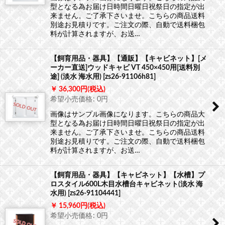
型となる為お届け日時間日曜日祝祭日の指定が出
来ません。ご了承下さいませ。こちらの商品送料
別途お見積りです。ご注文の際、自動で送料梱包
料が計算されますが、お送…
【飼育用品・器具】【通販】【キャビネット】[メ
ーカー直送]ウッドキャビ VT 450×450用[送料別
途] (淡水 海水用)
[
zs26-91106h81
]
36,300
円
(税込)
希望小売価格
:
0
円
画像はサンプル画像になります。こちらの商品大
型となる為お届け日時間日曜日祝祭日の指定が出
来ません。ご了承下さいませ。こちらの商品送料
別途お見積りです。ご注文の際、自動で送料梱包
料が計算されますが、お送…
【飼育用品・器具】【キャビネット】【水槽】プ
ロスタイル600L木目水槽台キャビネット(淡水 海
水用)
[
zs26-91104441
]
15,960
円
(税込)
希望小売価格
:
0
円