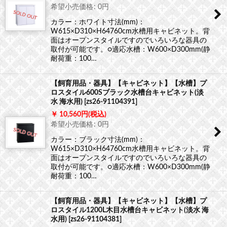
希望小売価格
:
0
円
カラー：ホワイト寸法(mm)：
W615×D310×H64760cm水槽用キャビネット。背
面はオープンスタイルですのでいろいろな器具の
取付が可能です。○適応水槽：W600×D300mm(静
耐荷重：100…
【飼育用品・器具】【キャビネット】【水槽】プ
ロスタイル600Sブラック水槽台キャビネット(淡
水 海水用)
[
zs26-91104391
]
10,560
円
(税込)
希望小売価格
:
0
円
カラー：ブラック寸法(mm)：
W615×D310×H64760cm水槽用キャビネット。背
面はオープンスタイルですのでいろいろな器具の
取付が可能です。○適応水槽：W600×D300mm(静
耐荷重：100…
【飼育用品・器具】【キャビネット】【水槽】プ
ロスタイル1200L木目水槽台キャビネット(淡水 海
水用)
[
zs26-91104381
]