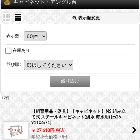
キャビネット・アングル台
表示順変更
表示数
:
在庫あり
並び順
:
絞り込む
17
件
【飼育用品・器具】【キャビネット】NS 組み立
て式 スチールキャビネット(淡水 海水用)
[
zs26-
91106i71
]
27,610
円
(税込)
希望小売価格
:
0
円