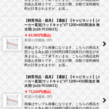
別途お見積りです。ご注文の際、自動で送料梱包
料が計算されますが、お送…
【飼育用品・器具】【通販】【キャビネット】[メ
ーカー直送]ウッドキャビ VT 1200×600用(淡水 海
水用)
[
zs26-91106i21
]
83,380
円
(税込)
希望小売価格
:
0
円
画像はサンプル画像になります。こちらの商品大
型となる為お届け日時間日曜日祝祭日の指定が出
来ません。ご了承下さいませ。こちらの商品送料
別途お見積りです。ご注文の際、自動で送料梱包
料が計算されますが、お送…
【飼育用品・器具】【通販】【キャビネット】[メ
ーカー直送]ウッドキャビ VT 1200×450用(淡水 海
水用)
[
zs26-91106i11
]
73,260
円
(税込)
希望小売価格
:
0
円
画像はサンプル画像になります。こちらの商品大
型となる為お届け日時間日曜日祝祭日の指定が出