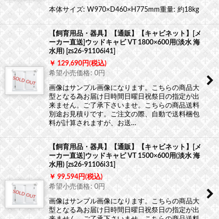
本体サイズ: W970×D460×H775mm重量: 約18kg
【飼育用品・器具】【通販】【キャビネット】[メ
ーカー直送]ウッドキャビ VT 1800×600用(淡水 海
水用)
[
zs26-91106i41
]
129,690
円
(税込)
希望小売価格
:
0
円
画像はサンプル画像になります。こちらの商品大
型となる為お届け日時間日曜日祝祭日の指定が出
来ません。ご了承下さいませ。こちらの商品送料
別途お見積りです。ご注文の際、自動で送料梱包
料が計算されますが、お送…
【飼育用品・器具】【通販】【キャビネット】[メ
ーカー直送]ウッドキャビ VT 1500×600用(淡水 海
水用)
[
zs26-91106i31
]
99,594
円
(税込)
希望小売価格
:
0
円
画像はサンプル画像になります。こちらの商品大
型となる為お届け日時間日曜日祝祭日の指定が出
来ません。ご了承下さいませ。こちらの商品送料