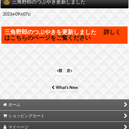
三角野郎のつぶやき更新しました
2023
09
07
年
月
日
三角野郎のつぶやきを更新しました
詳しく
はこちらのページをご覧ください
«
前
次
»
What's New
ホーム
ショッピングカート
マイページ