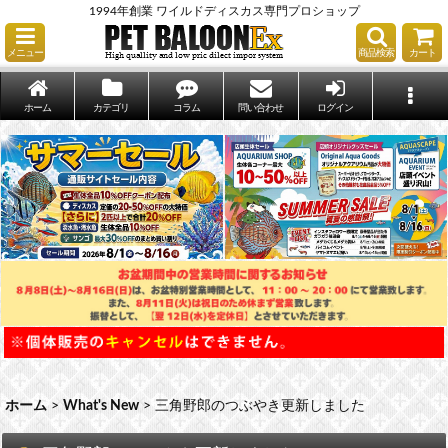
1994年創業 ワイルドディスカス専門プロショップ
メニュー
商品検索
カート
ホーム
カテゴリ
コラム
問い合わせ
ログイン
ホーム
>
What's New
>
三角野郎のつぶやき更新しました