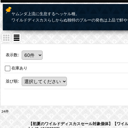
ヤムンダ上流に生息するヘッケル種。
ワイルドディスカスらしからぬ独特のブルーの発色は上品で鮮や
表示数
:
在庫あり
並び順
:
24
件
【初夏のワイルドディスカスセール対象個体】【ワイル