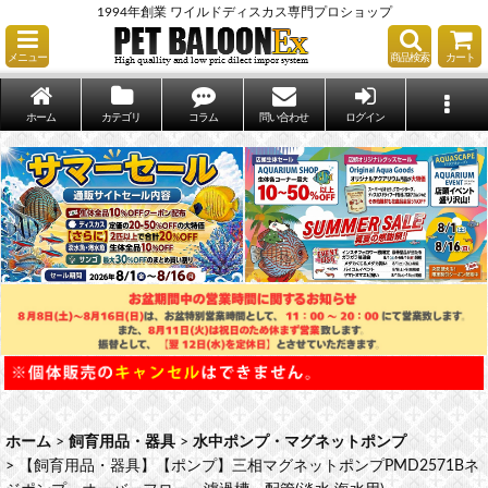
1994年創業 ワイルドディスカス専門プロショップ
メニュー
商品検索
カート
ホーム
カテゴリ
コラム
問い合わせ
ログイン
ホーム
>
飼育用品・器具
>
水中ポンプ・マグネットポンプ
>
【飼育用品・器具】【ポンプ】三相マグネットポンプPMD2571Bネ