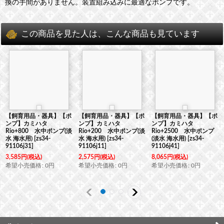
換の手間がありません。装置組み込みに最適なポンプです。
この商品を見た人は、こんな商品も見ています
【飼育用品・器具】【ポ
【飼育用品・器具】【ポ
【飼育用品・器具】【ポ
ンプ】カミハタ
ンプ】カミハタ
ンプ】カミハタ
Rio+800 水中ポンプ(淡
Rio+200 水中ポンプ(淡
Rio+2500 水中ポンプ
水 海水用)
[
zs34-
水 海水用)
[
zs34-
(淡水 海水用)
[
zs34-
91106j31
]
91106j11
]
91106j41
]
3,585
円
(税込)
2,575
円
(税込)
8,065
円
(税込)
希望小売価格
:
0
円
希望小売価格
:
0
円
希望小売価格
:
0
円