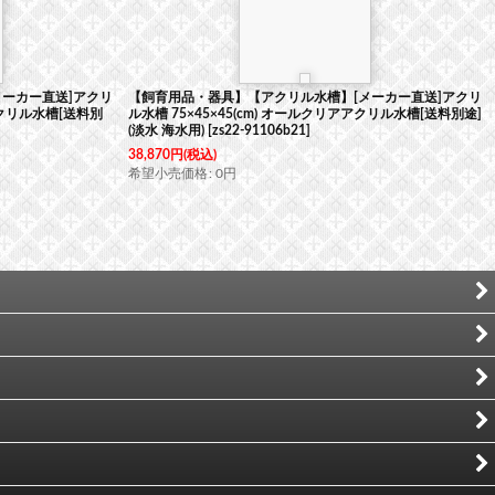
ーカー直送]アクリ
【飼育用品・器具】【アクリル水槽】[メーカー直送]アクリ
アアクリル水槽[送料別
ル水槽 75×45×45(cm) オールクリアアクリル水槽[送料別途]
(淡水 海水用)
[
zs22-91106b21
]
38,870
円
(税込)
希望小売価格
:
0
円