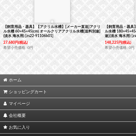
【飼育用品・器具】【アクリル水槽】[メーカー直送]アクリ
【飼育用品・器具】
ル水槽 60×45×45(cm) オールクリアアクリル水槽[送料別途]
ル水槽 180×45×
(淡水 海水用)
[
zs22-91106b01
]
途](淡水 海水用)
[
z
27,680
円
(税込)
148,225
円
(税込)
希望小売価格
:
0
円
希望小売価格
:
0
円
ホーム
ショッピングカート
マイページ
会社概要
お気に入り