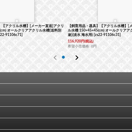
【アクリル水槽】[メーカー直送]アクリ
【飼育用品・器具】【アクリル水槽】[メ
45(cm) オールクリアアクリル水槽[送料別
ル水槽 150×45×45(cm) オールクリ
s22-91106c71
]
途](淡水 海水用)
[
zs22-91106c31
]
116,920
円
(税込)
希望小売価格
:
0
円