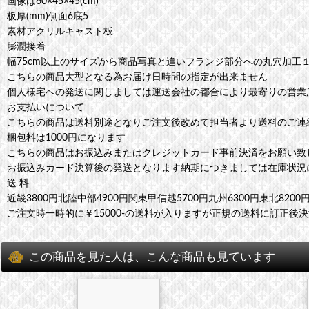
画像は60×45×45(cm)
板厚(mm)側面6底5
素材アクリルキャスト板
膨潤接着
幅75cm以上のサイズから商品写真と違いフランジ部分への丸穴加工
こちらの商品大型となる為お届け日時間の指定が出来ません
個人様宅への発送に関しましては運送会社の都合により最寄りの営業
お支払いについて
こちらの商品は送料別途となりご注文後改めて担当者より送料のご連
梱包料は1000円になります
こちらの商品はお振込みまたはクレジットカード事前決済をお願い致
お振込みカード決算後の発送となります納期につきましては在庫状況
送 料
近畿3800円北陸中部4900円関東甲信越5700円九州6300円東北8200
ご注文時一時的に￥15000-の送料が入りますが正規の送料に訂正後
この商品を見た人は、こんな商品も見ています