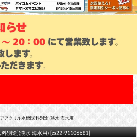
リアアクリル水槽[送料別途](淡水 海水用)
料別途](淡水 海水用)
[
zs22-91106b81
]