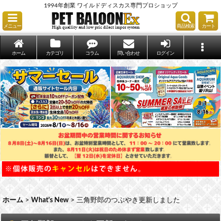
1994年創業 ワイルドディスカス専門プロショップ
メニュー
商品検索
カート
ホーム
カテゴリ
コラム
問い合わせ
ログイン
ホーム
>
What's New
>
三角野郎のつぶやき更新しました