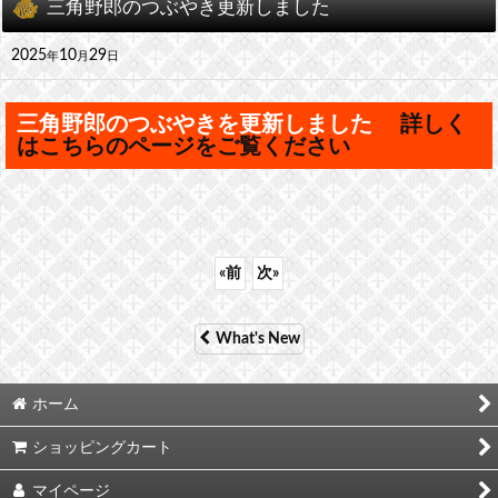
三角野郎のつぶやき更新しました
2025
10
29
年
月
日
三角野郎のつぶやきを更新しました
詳しく
はこちらのページをご覧ください
«
前
次
»
What's New
ホーム
ショッピングカート
マイページ