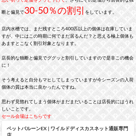
思い切って定価をグッと下げて
、さらにその定価から店長的な独
30-50％の割引
断と偏見で
をしています。
店内水槽では、まだ残すところ400匹以上の個体は在庫していま
すが、中にはこの時期に何でまだ居るんだ？と思える極上個体も
あますとこなく割引対象となります。
店長的な独断と偏見でググッと割引していますので是非この機会
に！
そう考えると自分もマヒしてしまっていますが今シーズンの入荷
個体の質は本当に良かったんですね。
思わず見惚れてしまう個体がまだまだいることは店長的にはうれ
しいことです。
セール会場はこちらです
ペットバルーンEX | ワイルドディスカスネット通販専門
店