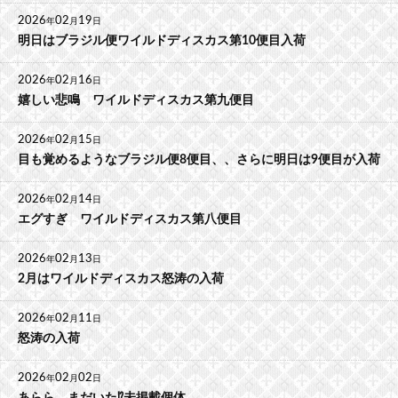
2026
02
19
年
月
日
明日はブラジル便ワイルドディスカス第10便目入荷
2026
02
16
年
月
日
嬉しい悲鳴 ワイルドディスカス第九便目
2026
02
15
年
月
日
目も覚めるようなブラジル便8便目、、さらに明日は9便目が入荷
2026
02
14
年
月
日
エグすぎ ワイルドディスカス第八便目
2026
02
13
年
月
日
2月はワイルドディスカス怒涛の入荷
2026
02
11
年
月
日
怒涛の入荷
2026
02
02
年
月
日
あらら、まだいた⁉️未掲載個体