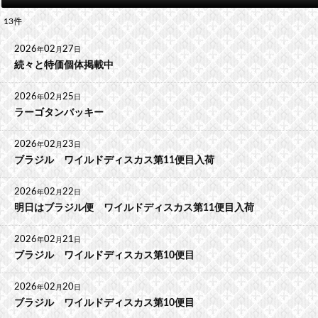
13
件
2026
02
27
年
月
日
続々と特価個体掲載中
2026
02
25
年
月
日
ラーゴタンバッキー
2026
02
23
年
月
日
ブラジル ワイルドディスカス第11便目入荷
2026
02
22
年
月
日
明日はブラジル便 ワイルドディスカス第11便目入荷
2026
02
21
年
月
日
ブラジル ワイルドディスカス第10便目
2026
02
20
年
月
日
ブラジル ワイルドディスカス第10便目