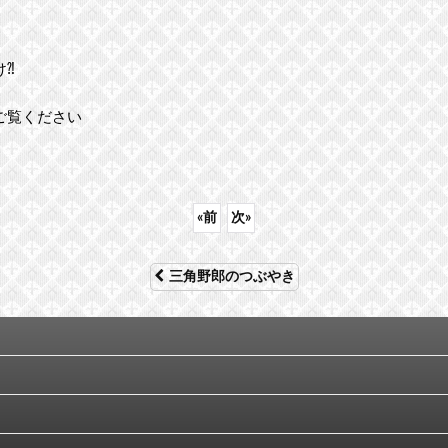
け⁈
ご覧ください
«
前
次
»
三角野郎のつぶやき